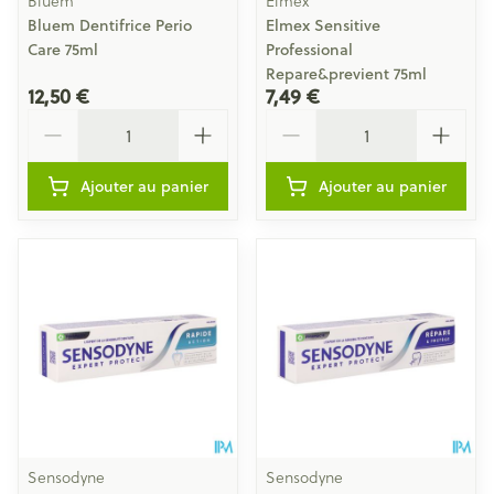
Bluem
Elmex
Bluem Dentifrice Perio
Elmex Sensitive
Care 75ml
Professional
Repare&previent 75ml
12,50 €
7,49 €
Quantité
Quantité
Ajouter au panier
Ajouter au panier
Sensodyne
Sensodyne