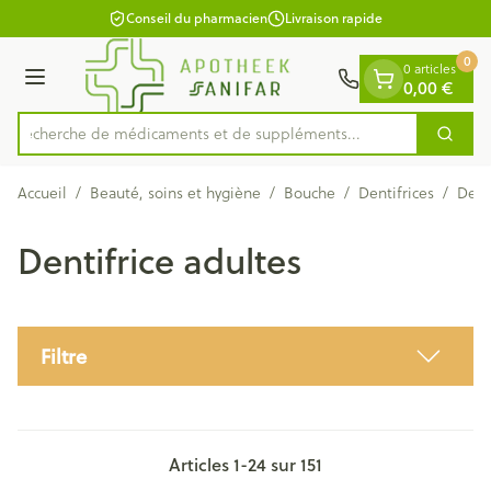
Diapositive 1 de 1
Aller au contenu
Conseil du pharmacien
Livraison rapide
0
0 articles
0,00 €
Menu
Recherche de médicaments et de
Cherc
Rechercher
Accueil
/
Beauté, soins et hygiène
/
Bouche
/
Dentifrices
/
Dent
Dentifrice adultes
Filtre
Articles
1
-
24
sur
151