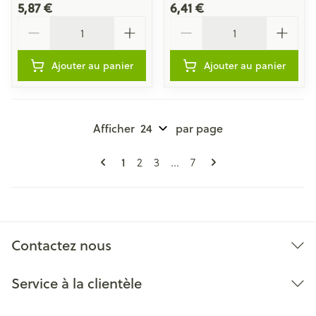
5,87 €
6,41 €
Quantité
Quantité
Ajouter au panier
Ajouter au panier
Afficher
par page
Pages
Vous lisez actuellement la page
1
Page
Page
Page
2
3
...
7
Contactez nous
Service à la clientèle