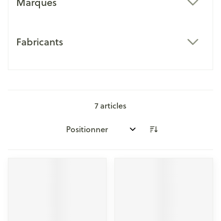
Marques
filter
Fabricants
filter
7
articles
Trier par: