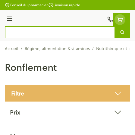
Aller au contenu
Conseil du pharmacien
Livraison rapide
Menu
Cherc
Rechercher
Accueil
/
Régime, alimentation & vitamines
/
Nutrithérapie et bi
Ronflement
Filtre
Passer à la liste des produits
Prix
filter