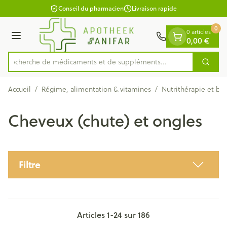
Diapositive 1 de 1
Aller au contenu
Conseil du pharmacien
Livraison rapide
0
0 articles
0,00 €
Menu
Recherche de médicaments et de sup
Cherc
Rechercher
Accueil
/
Régime, alimentation & vitamines
/
Nutrithérapie et bi
Cheveux (chute) et ongles
Filtre
Articles
1
-
24
sur
186