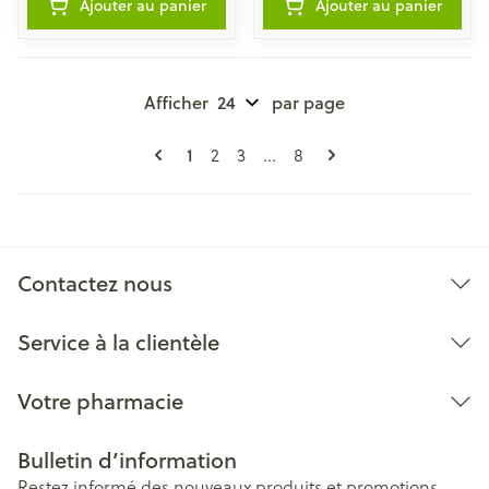
Ajouter au panier
Ajouter au panier
Afficher
par page
Pages
Vous lisez actuellement la page
1
Page
Page
Page
2
3
...
8
Contactez nous
Service à la clientèle
Votre pharmacie
Bulletin d’information
Restez informé des nouveaux produits et promotions