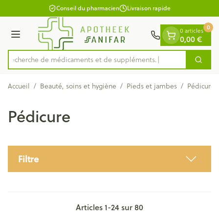
Diapositive 1 de 1
Aller au contenu
Conseil du pharmacien
Livraison rapide
0
0 articles
0,00 €
Menu
Recherche de médicaments
Cherc
Rechercher
Accueil
/
Beauté, soins et hygiène
/
Pieds et jambes
/
Pédicure
Pédicure
Filtre
Articles
1
-
24
sur
80