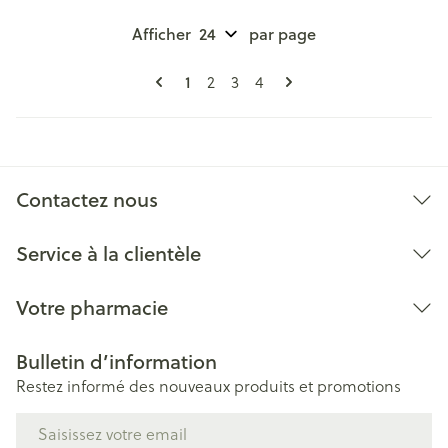
Afficher
par page
Pages
Vous lisez actuellement la page
1
Page
Page
Page
2
3
4
Contactez nous
Service à la clientèle
Votre pharmacie
Bulletin d’information
Restez informé des nouveaux produits et promotions
Adresse mail