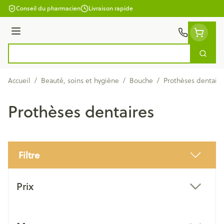
Aller au contenu
Conseil du pharmacien
Livraison rapide
Menu
Cherc
Rechercher
Accueil
/
Beauté, soins et hygiène
/
Bouche
/
Prothèses dentaire
Prothèses dentaires
Filtre
Passer à la liste des produits
Prix
filter