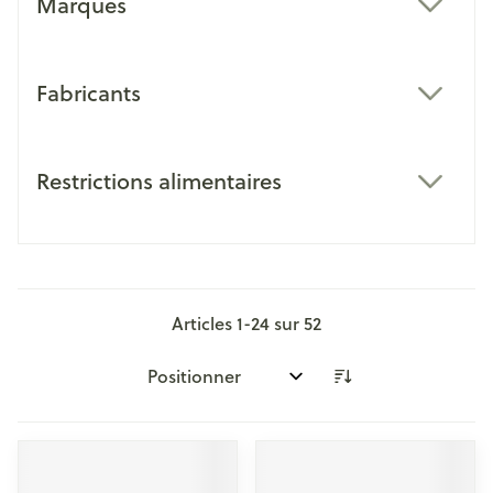
Marques
filter
Fabricants
filter
Restrictions alimentaires
filter
Articles
1
-
24
sur
52
Trier par: