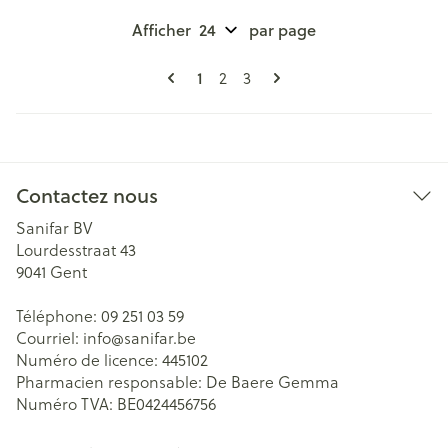
Afficher
par page
Pages
Vous lisez actuellement la page
1
Page
Page
2
3
Contactez nous
Sanifar BV
Lourdesstraat 43
9041
Gent
Téléphone:
09 251 03 59
Courriel:
info@
sanifar.be
Numéro de licence:
445102
Pharmacien responsable:
De Baere Gemma
Numéro TVA:
BE0424456756