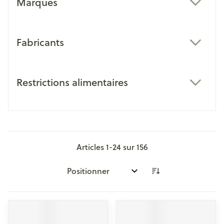
Marques
filter
Fabricants
filter
Restrictions alimentaires
filter
Articles
1
-
24
sur
156
Trier par: