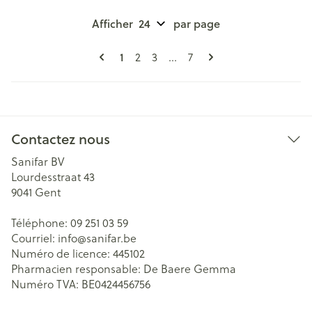
Afficher
par page
Pages
Vous lisez actuellement la page
1
Page
Page
Page
2
3
...
7
Contactez nous
Sanifar BV
Lourdesstraat 43
9041
Gent
Téléphone:
09 251 03 59
Courriel:
info@
sanifar.be
Numéro de licence:
445102
Pharmacien responsable:
De Baere Gemma
Numéro TVA:
BE0424456756