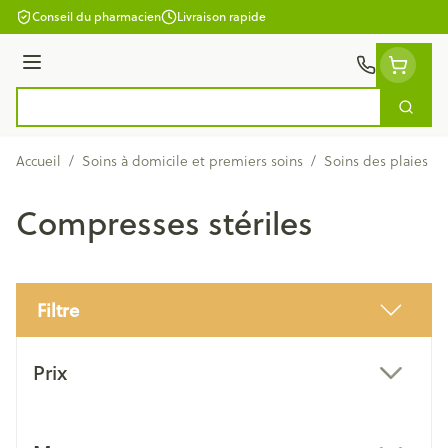
Aller au contenu
Conseil du pharmacien
Livraison rapide
Menu
Cherc
Rechercher
Accueil
/
Soins à domicile et premiers soins
/
Soins des plaies
/
Compresses stériles
Filtre
Passer à la liste des produits
Prix
filter