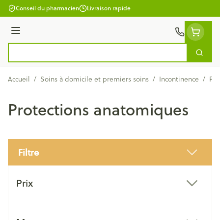
Aller au contenu
Conseil du pharmacien
Livraison rapide
Menu
Cherc
Rechercher
Accueil
/
Soins à domicile et premiers soins
/
Incontinence
/
Pro
Protections anatomiques
Filtre
Passer à la liste des produits
Prix
filter