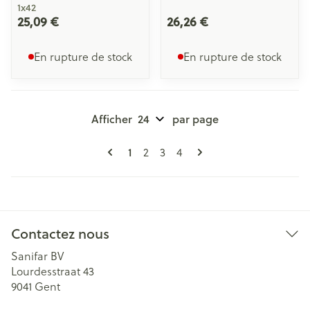
1x42
25,09 €
26,26 €
En rupture de stock
En rupture de stock
Afficher
par page
Pages
Vous lisez actuellement la page
1
Page
Page
Page
2
3
4
Contactez nous
Sanifar BV
Lourdesstraat 43
9041
Gent