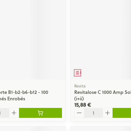
ment
Médicament
Revita
orte B1-b2-b6-b12 - 100
Revitalose C 1000 Amp Sol
és Enrobés
(i+ii)
15,88 €
Quantité