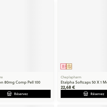
ment
prescription
Médicament
Sur prescription
re
Cheplapharm
on 80mg Comp Pell 100
Etalpha Softcaps 50 X 1 M
22,68 €
Réservez
Réservez