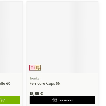
Médicament
Sur prescription
Trenker
lle 60
Ferricure Caps 56
18,85 €
Réservez