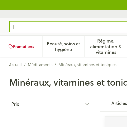
Aller au contenu
Rechercher
Régime,
Beauté, soins et
alimentation &
Promotions
Afficher le sous-menu pour la
Afficher 
hygiène
vitamines
Accueil
/
Médicaments
/
Minéraux, vitamines et toniques
Minéraux, vitamines et toni
Passer à la liste des produits
Article
Prix
filter