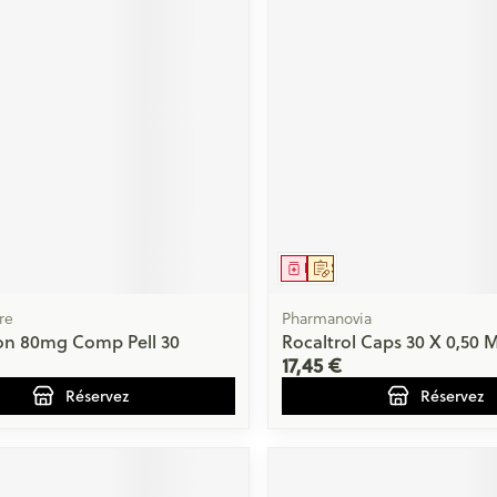
ment
prescription
Médicament
Sur prescription
re
Pharmanovia
on 80mg Comp Pell 30
Rocaltrol Caps 30 X 0,50 
17,45 €
Réservez
Réservez