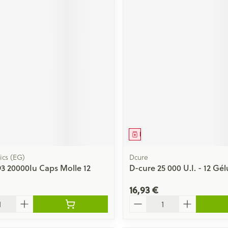
ment
Médicament
ics (EG)
Dcure
-D3 20000Iu Caps Molle 12
D-cure 25 000 U.I. - 12 Gél
16,93 €
Quantité