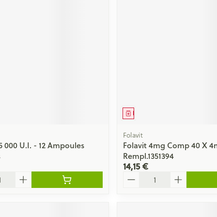
ment
Médicament
Folavit
5 000 U.I. - 12 Ampoules
Folavit 4mg Comp 40 X 4
s
Rempl.1351394
14,15 €
Quantité