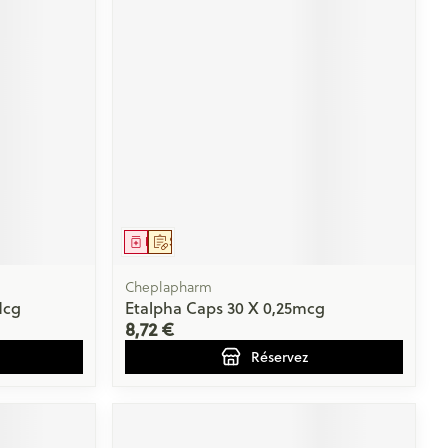
Médicament
Sur prescription
Cheplapharm
Mcg
Etalpha Caps 30 X 0,25mcg
8,72 €
Réservez