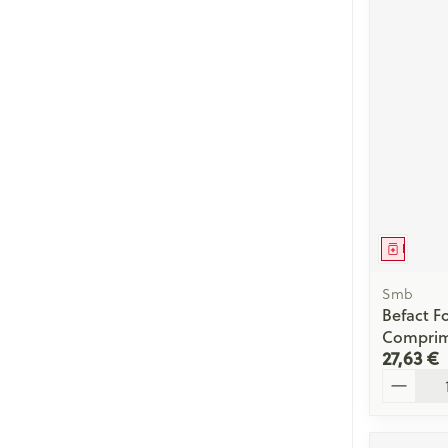
Médica
Smb
Befact F
Comprim
27,63 €
Quantité