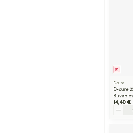
Médica
Dcure
D-cure 2
Buvable
14,40 €
Quantité