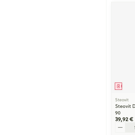
Médica
Steovit
Steovit 
90
39,92 €
Quantité