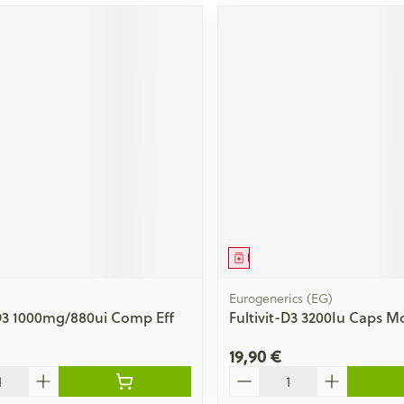
ment
Médicament
Eurogenerics (EG)
D3 1000mg/880ui Comp Eff
Fultivit-D3 3200Iu Caps Mo
19,90 €
Quantité