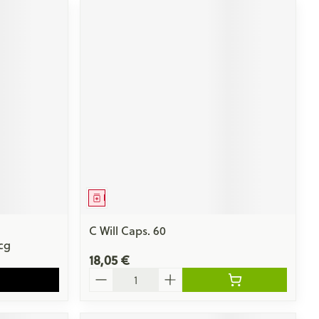
Médicament
C Will Caps. 60
cg
18,05 €
Quantité