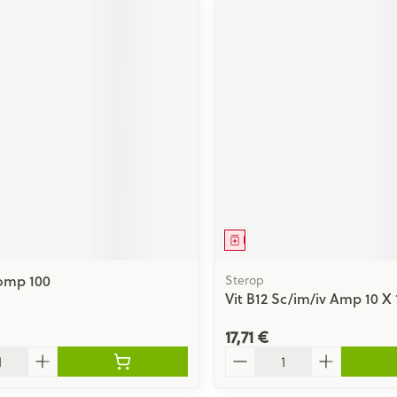
ment
Médicament
Comp 100
Sterop
Vit B12 Sc/im/iv Amp 10 X
17,71 €
Quantité