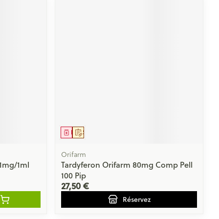
Médicament
Sur prescription
Orifarm
 1mg/1ml
Tardyferon Orifarm 80mg Comp Pell
100 Pip
27,50 €
Réservez