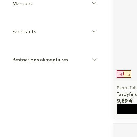
Marques
filter
Fabricants
filter
Restrictions alimentaires
filter
Médica
Sur 
Pierre Fab
Tardyfer
9,89 €