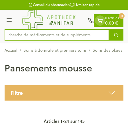
Diapositive 1 de 1
Aller au contenu
Conseil du pharmacien
Livraison rapide
0
0 articles
Menu
0,00 €
Recherche de médicaments et de supp
Cherc
Rechercher
Accueil
/
Soins à domicile et premiers soins
/
Soins des plaies
/
Pansements mousse
Filtre
Articles
1
-
24
sur
145