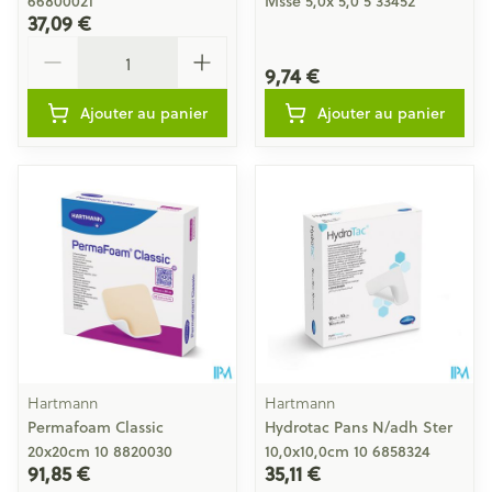
66800021
Msse 5,0x 5,0 5 33452
37,09 €
Quantité
9,74 €
Ajouter au panier
Ajouter au panier
Hartmann
Hartmann
Permafoam Classic
Hydrotac Pans N/adh Ster
20x20cm 10 8820030
10,0x10,0cm 10 6858324
91,85 €
35,11 €