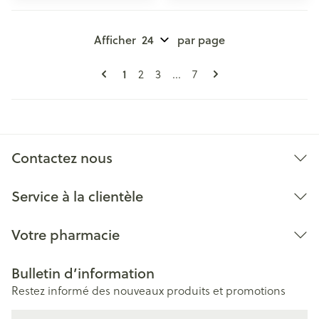
Afficher
par page
Pages
Vous lisez actuellement la page
Page
Page
Page
1
2
3
...
7
Contactez nous
Service à la clientèle
Votre pharmacie
Bulletin d’information
Restez informé des nouveaux produits et promotions
Adresse mail