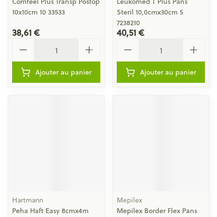
Comfeel Plus Transp Postop
Leukomed T Plus Pans
10x10cm 10 33533
Steril 10,0cmx30cm 5
7238210
38,61 €
40,51 €
Quantité
Quantité
Ajouter au panier
Ajouter au panier
Hartmann
Mepilex
Peha Haft Easy 8cmx4m
Mepilex Border Flex Pans