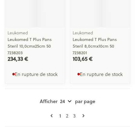
Leukomed
Leukomed
Leukomed T Plus Pans
Leukomed T Plus Pans
Steril 10,0cmx25cm 50
Steril 8,0cmx10cm 50
7238203
7238201
234,33 €
103,65 €
En rupture de stock
En rupture de stock
Afficher
par page
Pages
Vous lisez actuellement la page
Page
Page
1
2
3