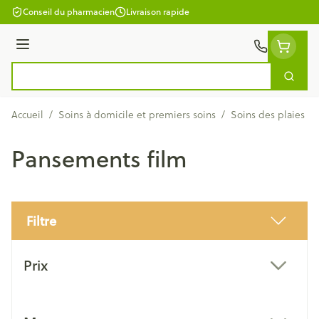
Aller au contenu
Conseil du pharmacien
Livraison rapide
Menu
Cherc
Rechercher
Accueil
/
Soins à domicile et premiers soins
/
Soins des plaies
/
Pansements film
Filtre
Passer à la liste des produits
Prix
filter