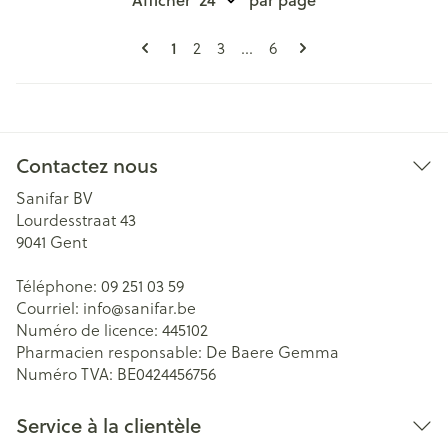
Pages
Vous lisez actuellement la page
Page
Page
Page
1
2
3
...
6
Contactez nous
Sanifar BV
Lourdesstraat 43
9041
Gent
Téléphone:
09 251 03 59
Courriel:
info@
sanifar.be
Numéro de licence:
445102
Pharmacien responsable:
De Baere Gemma
Numéro TVA:
BE0424456756
Service à la clientèle