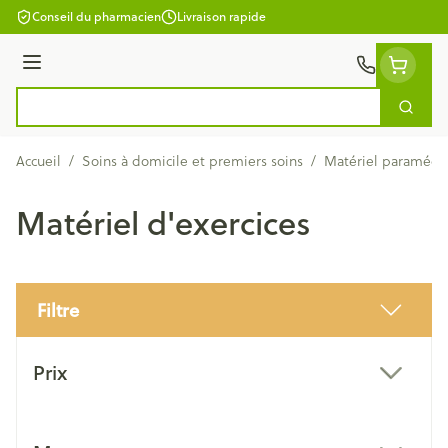
Aller au contenu
Conseil du pharmacien
Livraison rapide
Menu
Cherc
Rechercher
Accueil
/
Soins à domicile et premiers soins
/
Matériel paramédic
Matériel d'exercices
Filtre
Passer à la liste des produits
Prix
filter