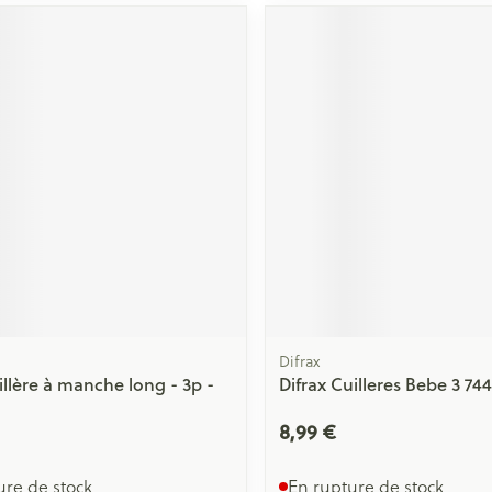
Difrax
llère à manche long - 3p -
Difrax Cuilleres Bebe 3 74
8,99 €
ure de stock
En rupture de stock