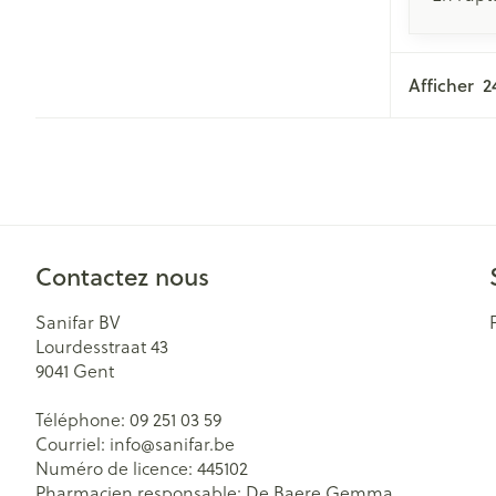
Afficher
Contactez nous
Sanifar BV
Lourdesstraat 43
9041
Gent
Téléphone:
09 251 03 59
Courriel:
info@
sanifar.be
Numéro de licence:
445102
Pharmacien responsable:
De Baere Gemma