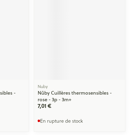
Nuby
ibles -
Nûby Cuillères thermosensibles -
rose - 3p - 3m+
7,01 €
En rupture de stock