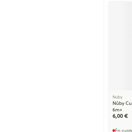
Nuby
Nûby Cui
6m+
6,00 €
En rupt