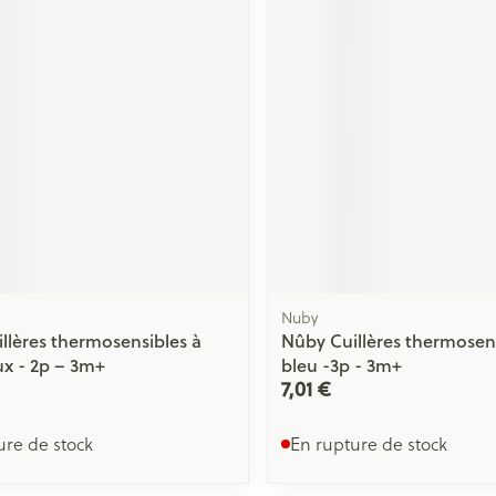
Nuby
llères thermosensibles à
Nûby Cuillères thermosens
x - 2p – 3m+
bleu -3p - 3m+
7,01 €
ure de stock
En rupture de stock