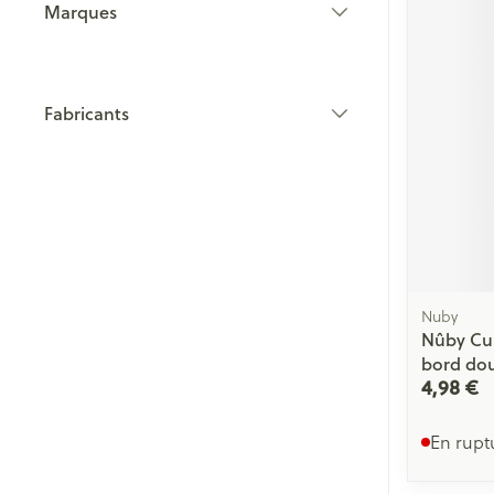
Marques
filter
Fabricants
filter
Nuby
Nûby Cui
bord dou
4,98 €
En rupt