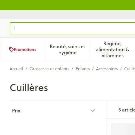
Aller au contenu
Rechercher
Régime,
Beauté, soins et
alimentation &
Promotions
Afficher le sous-menu pour la
Afficher 
hygiène
vitamines
Accueil
/
Grossesse et enfants
/
Enfants
/
Accessoires
/
Cuill
Cuillères
Passer à la liste des produits
5
articl
Prix
filter