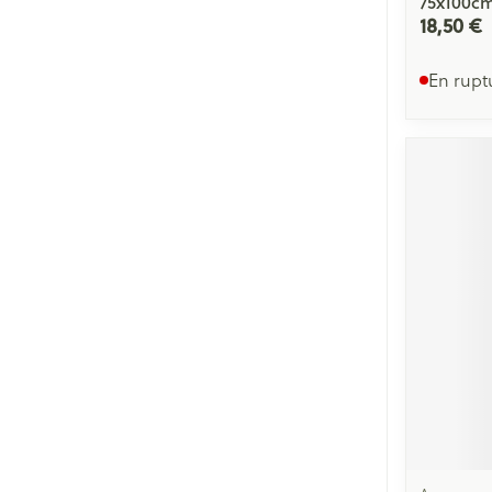
75x100c
18,50 €
En rupt