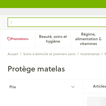
Aller au contenu
Rechercher
Régime,
Beauté, soins et
alimentation &
Promotions
Afficher le sous-menu pour la
Afficher 
hygiène
vitamines
Accueil
/
Soins à domicile et premiers soins
/
Incontinence
/
Protège matelas
Passer à la liste des produits
Article
Prix
filter