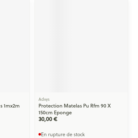
Advys
as 1mx2m
Protection Matelas Pu Rfm 90 X
150cm Eponge
30,00 €
En rupture de stock