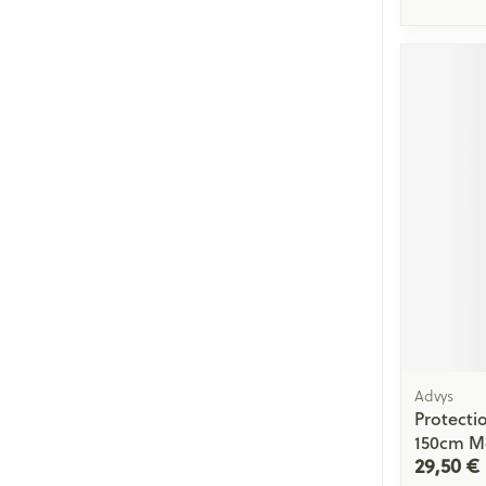
Advys
Protecti
150cm M
29,50 €