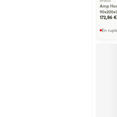
Arseus
Amp Hou
90x200x
172,86 €
En rupt