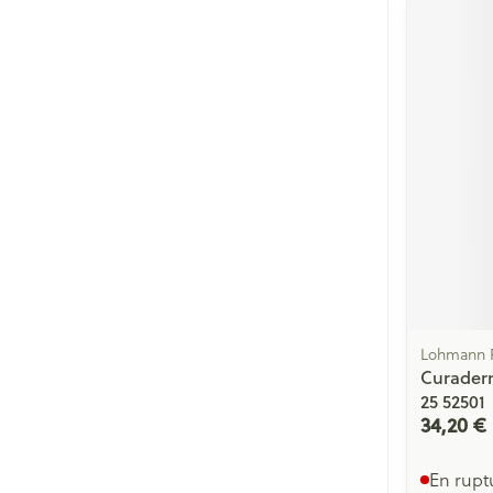
Lohmann 
Curader
25 52501
34,20 €
En rupt