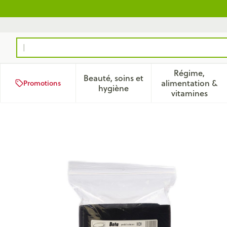
Aller au contenu
Rechercher
Régime,
Beauté, soins et
alimentation &
Promotions
Afficher le sous-menu pour la
Afficher 
hygiène
vitamines
Bota Ceinture H 20cm Noir