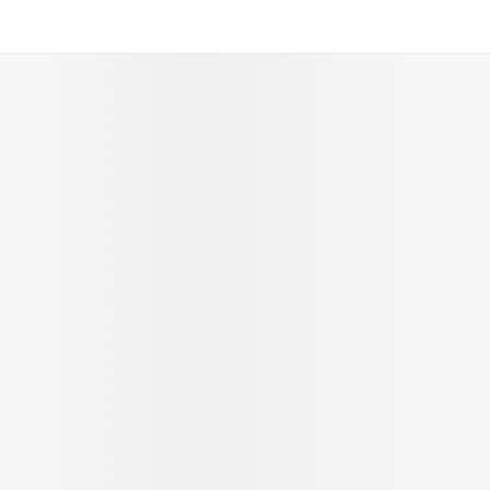
ation en carrousel
l à l'aide de la touche de tabulation. Vous pouvez sauter le ca