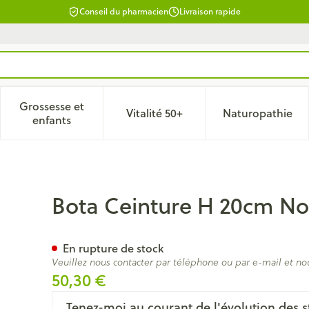
Conseil du pharmacien
Livraison rapide
Grossesse et
Vitalité 50+
Naturopathie
 catégorie Beauté, soins et hygiène
le sous-menu pour la catégorie Régime, alimentation & vitam
Afficher le sous-menu pour la catégorie Grossesse
Afficher le sous-menu pour la 
Afficher 
enfants
e 90cm
Bota Ceinture H 20cm No
En rupture de stock
Veuillez nous contacter par téléphone ou par e-mail et no
50,30 €
Tenez-moi au courant de l'évolution des s