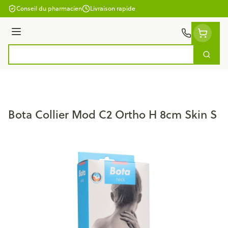
Aller au contenu
Conseil du pharmacien
Livraison rapide
Menu
Cherc
Rechercher
Bota Collier Mod C2 Ortho H 8cm Skin S