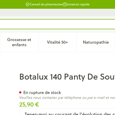
Conseil du pharmacien
Livraison rapide
Grossesse et
Vitalité 50+
Naturopathie
 catégorie Beauté, soins et hygiène
le sous-menu pour la catégorie Régime, alimentation & vitam
Afficher le sous-menu pour la catégorie Grossesse
Afficher le sous-menu pour la 
Afficher 
enfants
en Glace Opaque N4
Botalux 140 Panty De So
En rupture de stock
Veuillez nous contacter par téléphone ou par e-mail et no
25,90 €
Tenez-moi au courant de l'évolution des s