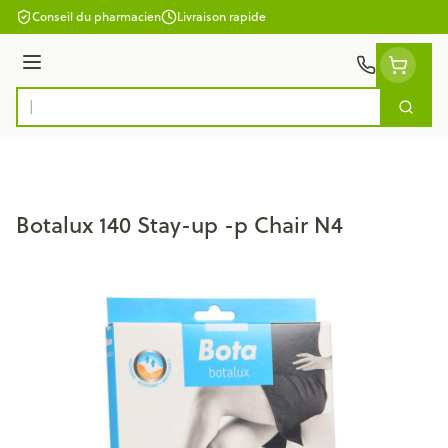
Aller au contenu
Conseil du pharmacien
Livraison rapide
Menu
Cherc
Rechercher
Botalux 140 Stay-up -p Chair N4