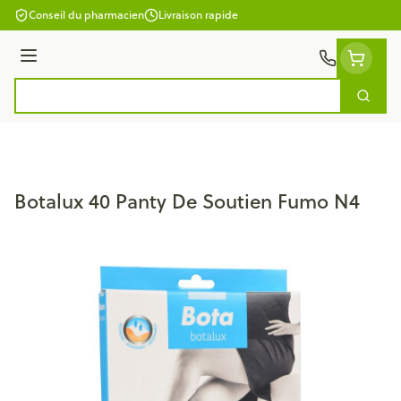
Aller au contenu
Conseil du pharmacien
Livraison rapide
Menu
Cherc
Rechercher
Botalux 40 Panty De Soutien Fumo N4