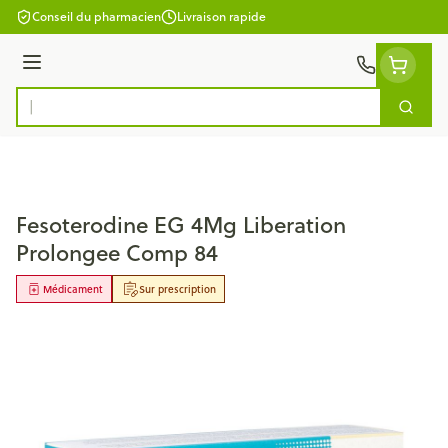
Aller au contenu
Conseil du pharmacien
Livraison rapide
Menu
Cherc
Rechercher
Fesoterodine EG 4Mg Liberation
Prolongee Comp 84
Médicament
Sur prescription