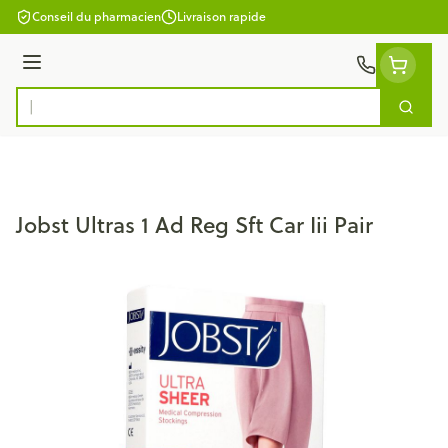
Aller au contenu
Conseil du pharmacien
Livraison rapide
Menu
Cherc
Rechercher
Jobst Ultras 1 Ad Reg Sft Car Iii Pair