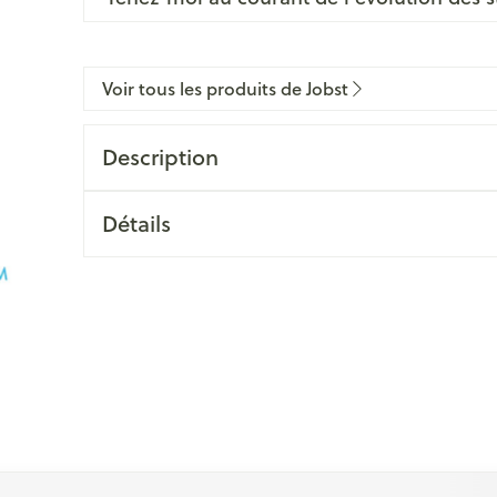
Voir tous les produits de Jobst
Description
Détails
ation en carrousel
l à l'aide de la touche de tabulation. Vous pouvez sauter le ca