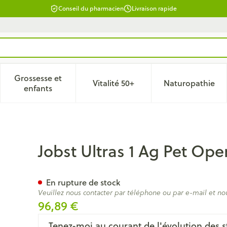
Conseil du pharmacien
Livraison rapide
Grossesse et
Vitalité 50+
Naturopathie
 catégorie Beauté, soins et hygiène
le sous-menu pour la catégorie Régime, alimentation & vitam
Afficher le sous-menu pour la catégorie Grossesse
Afficher le sous-menu pour la 
Afficher 
enfants
ts Bla Ii Pair
Jobst Ultras 1 Ag Pet Open
En rupture de stock
Veuillez nous contacter par téléphone ou par e-mail et no
96,89 €
Tenez-moi au courant de l'évolution des s