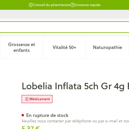
Conseil du pharmacien
Livraison rapide
Grossesse et
Vitalité 50+
Naturopathie
 catégorie Beauté, soins et hygiène
le sous-menu pour la catégorie Régime, alimentation & vitam
Afficher le sous-menu pour la catégorie Grossesse
Afficher le sous-menu pour la 
Afficher 
enfants
iron
Lobelia Inflata 5ch Gr 4g
Médicament
En rupture de stock
Veuillez nous contacter par téléphone ou par e-mail et no
5,37 €