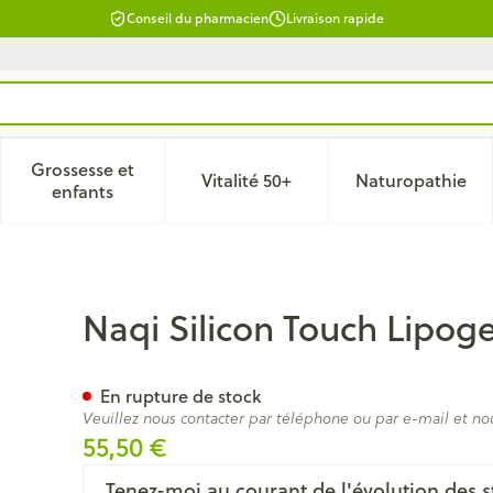
Conseil du pharmacien
Livraison rapide
Grossesse et
Vitalité 50+
Naturopathie
 catégorie Beauté, soins et hygiène
le sous-menu pour la catégorie Régime, alimentation & vitam
Afficher le sous-menu pour la catégorie Grossesse
Afficher le sous-menu pour la 
Afficher 
enfants
5ml
Naqi Silicon Touch Lipoge
En rupture de stock
Veuillez nous contacter par téléphone ou par e-mail et no
55,50 €
Tenez-moi au courant de l'évolution des s