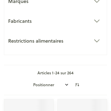
Marques
filter
Fabricants
filter
Restrictions alimentaires
filter
Articles
1
-
24
sur
264
Trier par: