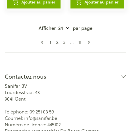
Ajouter au panier
Ajouter au panier
Afficher
par page
Pages
Vous lisez actuellement la page
Page
Page
Page
1
2
3
...
11
Contactez nous
Sanifar BV
Lourdesstraat 43
9041
Gent
Téléphone:
09 251 03 59
Courriel:
info@
sanifar.be
Numéro de licence:
445102
Pharmacien responsable:
De Baere Gemma