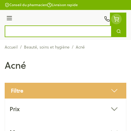
Aller au contenu
Conseil du pharmacien
Livraison rapide
Menu
Cherc
Rechercher
Accueil
/
Beauté, soins et hygiène
/
Acné
Acné
Filtre
Passer à la liste des produits
Prix
filter