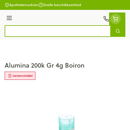
Ga naar de inhoud
Apothekersadvies
Snelle beschikbaarheid
Menu
Zoek
Product, merk, categorie...
Alumina 200k Gr 4g Boiron
Geneesmiddel