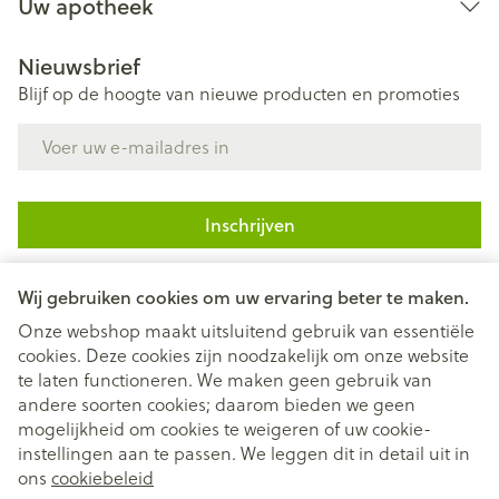
Uw apotheek
Nieuwsbrief
Blijf op de hoogte van nieuwe producten en promoties
E-mail adres
Inschrijven
Door op inschrijven te klikken, schrijft u zich in voor onze
Wij gebruiken cookies om uw ervaring beter te maken.
nieuwsbrief en gaat u akkoord met onze
privacy policy
.
Onze webshop maakt uitsluitend gebruik van essentiële
cookies. Deze cookies zijn noodzakelijk om onze website
te laten functioneren. We maken geen gebruik van
andere soorten cookies; daarom bieden we geen
mogelijkheid om cookies te weigeren of uw cookie-
instellingen aan te passen. We leggen dit in detail uit in
Juridische links
ons
cookiebeleid