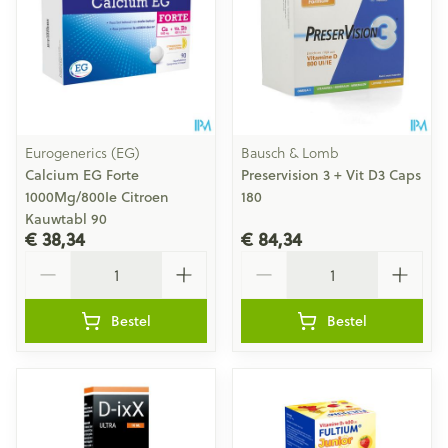
Eurogenerics (EG)
Bausch & Lomb
Calcium EG Forte
Preservision 3 + Vit D3 Caps
1000Mg/800Ie Citroen
180
Kauwtabl 90
€ 38,34
€ 84,34
Aantal
Aantal
Bestel
Bestel