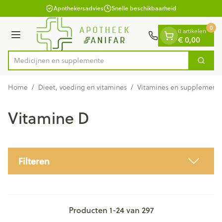
Dia 1 van 1
Ga naar de inhoud
Apothekersadvies
Snelle beschikbaarheid
0
0 artikelen
€ 0,00
Menu
Medic
Zoek
Product, merk, categorie...
Home
/
Dieet, voeding en vitamines
/
Vitamines en supplement
Vitamine D
Filteren
Producten
1
-
24
van
297