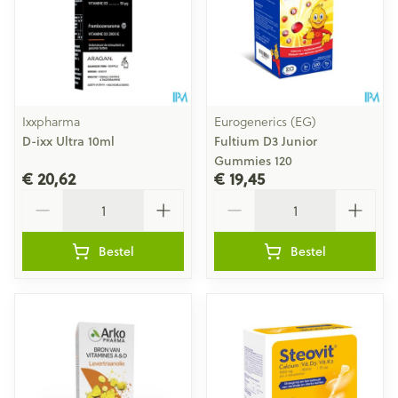
Ixxpharma
Eurogenerics (EG)
D-ixx Ultra 10ml
Fultium D3 Junior
Gummies 120
€ 20,62
€ 19,45
Aantal
Aantal
Bestel
Bestel