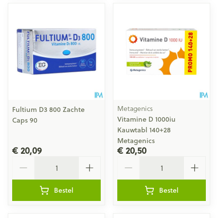
Metagenics
Fultium D3 800 Zachte
Vitamine D 1000iu
Caps 90
Kauwtabl 140+28
Metagenics
€ 20,09
€ 20,50
Aantal
Aantal
Bestel
Bestel