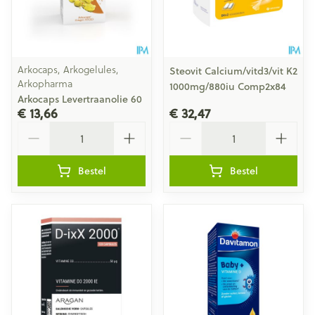
Arkocaps, Arkogelules,
Steovit Calcium/vitd3/vit K2
Arkopharma
1000mg/880iu Comp2x84
Arkocaps Levertraanolie 60
€ 13,66
€ 32,47
Aantal
Aantal
Bestel
Bestel