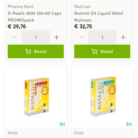
Pharma Nord
Nutrisan
D-Pearls 3000 120+40 Caps
Nutrivit D3 Liquid 100ml
PROMOpack
Nutrisan
€ 29,76
€ 32,75
Aantal
Aantal
Bestel
Bestel
Vista
Vista