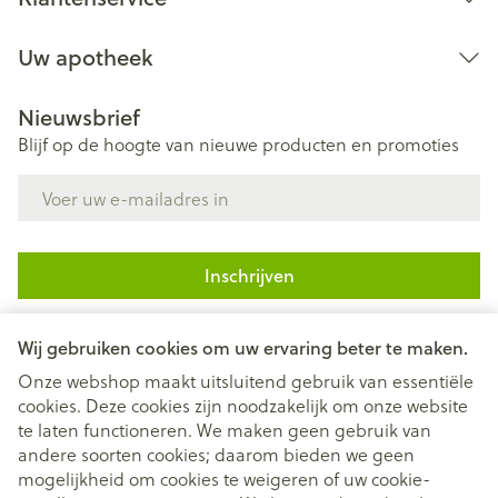
Uw apotheek
Nieuwsbrief
Blijf op de hoogte van nieuwe producten en promoties
E-mail adres
Inschrijven
Door op inschrijven te klikken, schrijft u zich in voor onze
nieuwsbrief en gaat u akkoord met onze
privacy policy
.
Wij gebruiken cookies om uw ervaring beter te maken.
Onze webshop maakt uitsluitend gebruik van essentiële
cookies. Deze cookies zijn noodzakelijk om onze website
te laten functioneren. We maken geen gebruik van
andere soorten cookies; daarom bieden we geen
mogelijkheid om cookies te weigeren of uw cookie-