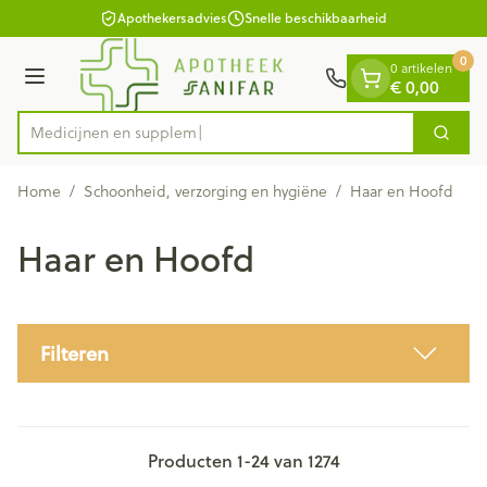
Dia 1 van 1
Ga naar de inhoud
Apothekersadvies
Snelle beschikbaarheid
0
0 artikelen
Menu
€ 0,00
Med
Zoek
Product, merk, categorie...
Home
/
Schoonheid, verzorging en hygiëne
/
Haar en Hoofd
Haar en Hoofd
Filteren
Producten
1
-
24
van
1274