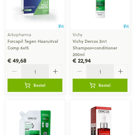
Arkopharma
Vichy
Forcapil Tegen Haaruitval
Vichy Dercos 2in1
Comp 6x15
Shampoo+conditioner
200ml
€ 49,68
€ 22,94
Aantal
Aantal
Bestel
Bestel