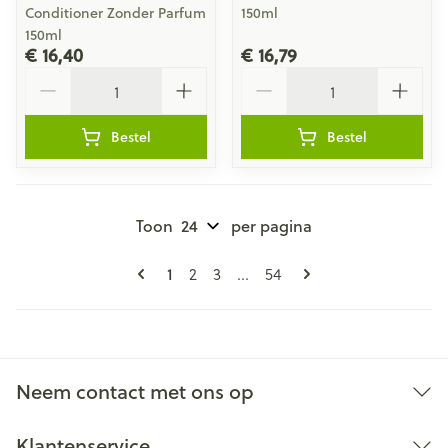
Conditioner Zonder Parfum
150ml
150ml
€ 16,40
€ 16,79
Aantal
Aantal
Bestel
Bestel
Toon
per pagina
Pagina's
U lees momenteel pagina
Pagina
Pagina
Pagina
1
2
3
...
54
Neem contact met ons op
Klantenservice