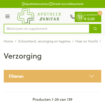
Dia 1 van 1
Ga naar de inhoud
Apothekersadvies
Snelle beschikbaarheid
0
0 artikelen
Menu
€ 0,00
Medici
Zoek
Product, merk, categorie...
Home
/
Schoonheid, verzorging en hygiëne
/
Haar en Hoofd
/
V
Verzorging
Filteren
Producten
1
-
24
van
139