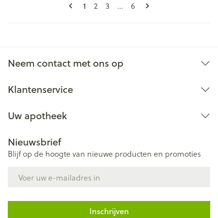
Pagina's
U lees momenteel pagina
Pagina
Pagina
Pagina
1
2
3
...
6
Neem contact met ons op
Klantenservice
Uw apotheek
Nieuwsbrief
Blijf op de hoogte van nieuwe producten en promoties
E-mail adres
Inschrijven