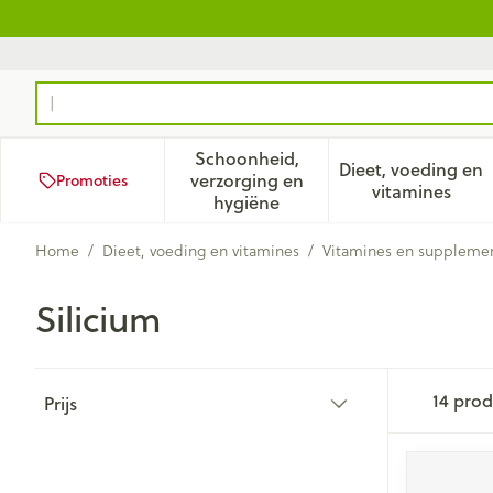
Ga naar de inhoud
Product, merk, categorie...
Schoonheid,
Dieet, voeding en
verzorging en
Promoties
Toon submenu voor Schoonhei
Toon subm
vitamines
hygiëne
Home
/
Dieet, voeding en vitamines
/
Vitamines en suppleme
Silicium
Doorgaan naar productlijst
14
prod
Prijs
filter