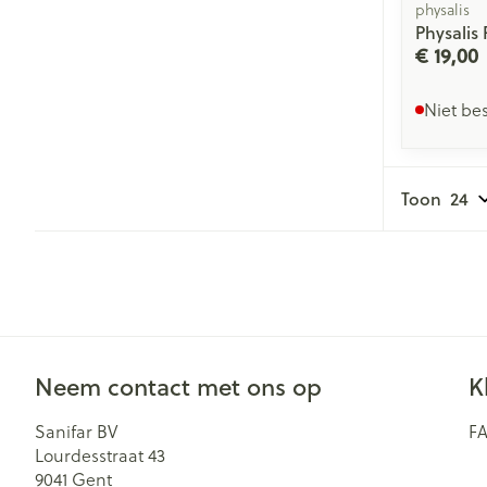
physalis
Physalis 
€ 19,00
Niet be
Toon
Neem contact met ons op
K
Sanifar BV
F
Lourdesstraat 43
9041
Gent