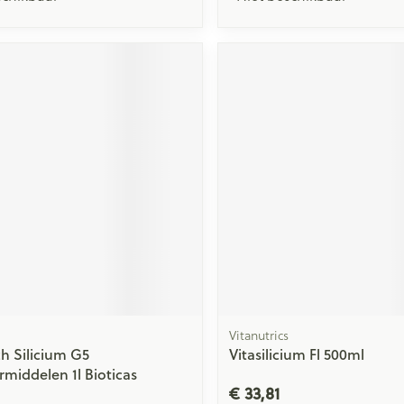
Vitanutrics
h Silicium G5
Vitasilicium Fl 500ml
middelen 1l Bioticas
€ 33,81