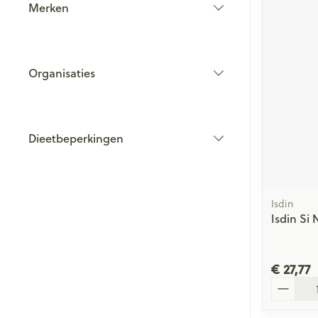
Merken
filter
Organisaties
filter
Dieetbeperkingen
filter
Isdin
Isdin Si
€ 27,77
Aantal