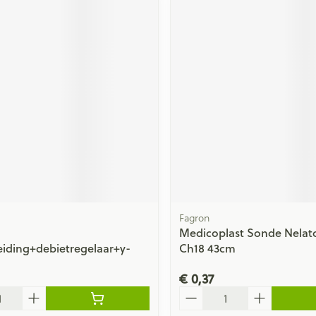
Fagron
Medicoplast Sonde Nelato
eiding+debietregelaar+y-
Ch18 43cm
€ 0,37
Aantal