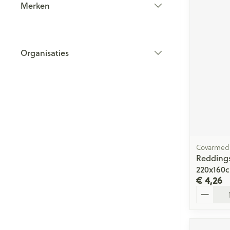
Merken
filter
Organisaties
filter
Covarmed
Redding
220x160
€ 4,26
Aantal