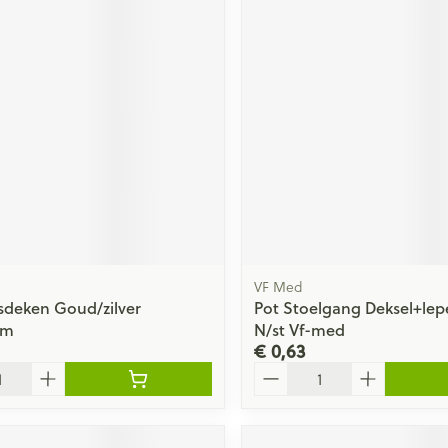
VF Med
sdeken Goud/zilver
Pot Stoelgang Deksel+lep
cm
N/st Vf-med
€ 0,63
Aantal