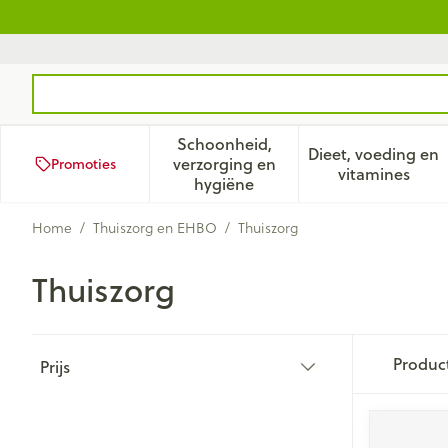
Ga naar de inhoud
Product, merk, categorie...
Schoonheid,
Dieet, voeding en
verzorging en
Promoties
Toon submenu voor Schoonhei
Toon subm
vitamines
hygiëne
Home
/
Thuiszorg en EHBO
/
Thuiszorg
Thuiszorg
Doorgaan naar productlijst
Produc
Prijs
filter