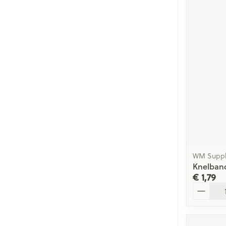
WM Suppl
Knelband
€ 1,79
Aantal