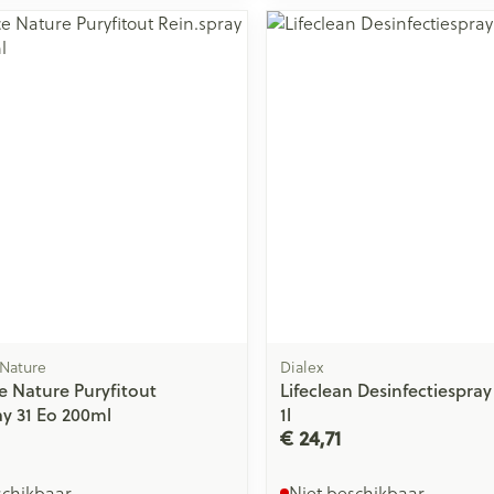
 Nature
Dialex
e Nature Puryfitout
Lifeclean Desinfectiespra
ay 31 Eo 200ml
1l
€ 24,71
schikbaar
Niet beschikbaar