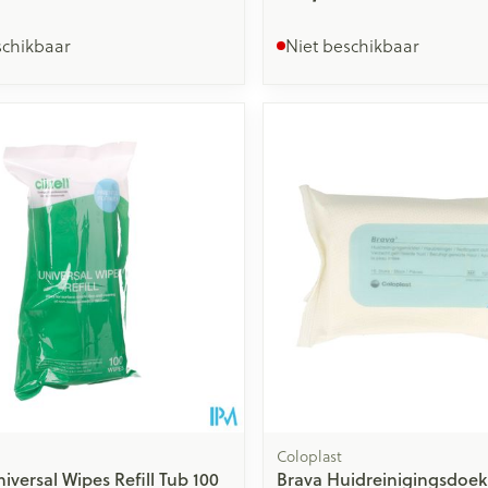
schikbaar
Niet beschikbaar
Coloplast
niversal Wipes Refill Tub 100
Brava Huidreinigingsdoekj