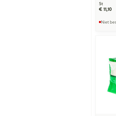
St
€ 11,10
Niet be