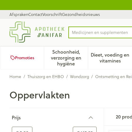
Ga naar de inhoud
Dia 1 van 1
Afspraken
Contact
Voorschrift
Gezondheidsnieuws
Product, merk, categorie...
Schoonheid,
Dieet, voeding en
verzorging en
Promoties
Toon submenu voor Schoonhei
Toon subm
vitamines
hygiëne
Home
/
Thuiszorg en EHBO
/
Wondzorg
/
Ontsmetting en Rei
Oppervlakten
Doorgaan naar productlijst
20
prod
Prijs
filter