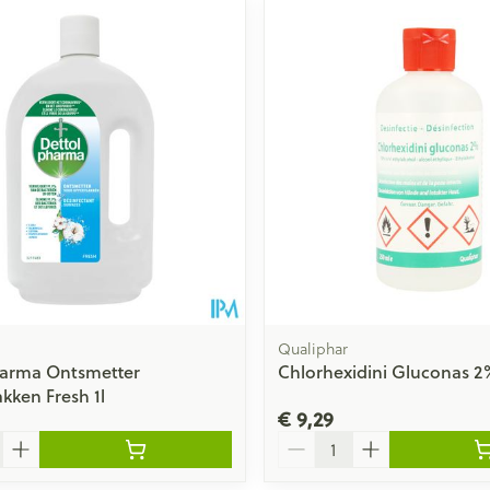
ale en maximale prijswaarden aan te passen.
Qualiphar
harma Ontsmetter
Chlorhexidini Gluconas 2
kken Fresh 1l
€ 9,29
Aantal