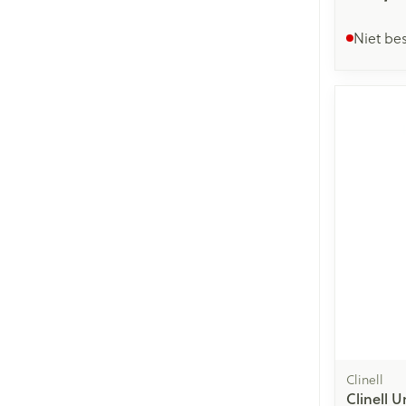
Niet be
Clinell
Clinell U