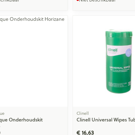
que
Clinell
ique Onderhoudskit
Clinell Universal Wipes Tu
e
0
€ 16,63