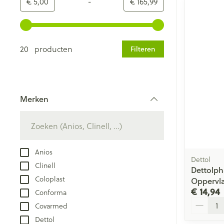
-
Minimumwaarde
Maximale waarde
€ 5,00
€ 165,99
Gebruik de pijltjestoetsen links en rechts om de minim
20 producten
Filteren
Merken
filter
Anios
Dettol
Clinell
Dettolp
Coloplast
Oppervla
€ 14,94
Conforma
Aantal
Covarmed
Dettol