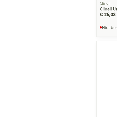
Clinell
Clinell U
€ 26,03
Niet be