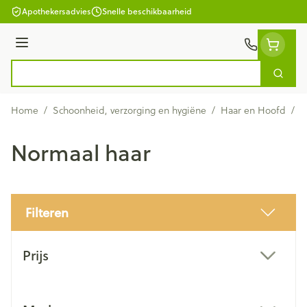
Ga naar de inhoud
Apothekersadvies
Snelle beschikbaarheid
Menu
Zoek
Product, merk, categorie...
Home
/
Schoonheid, verzorging en hygiëne
/
Haar en Hoofd
/
N
Normaal haar
Filteren
Doorgaan naar productlijst
Prijs
filter