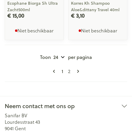
Ecophane Biorga Sh Ultra
Korres Kh Shampoo
Zacht500ml
Aloe&dittany Travel 40ml
€ 15,00
€ 3,10
Niet beschikbaar
Niet beschikbaar
Toon
per pagina
Pagina's
U lees momenteel pagina
1
Pagina
2
Neem contact met ons op
Sanifar BV
Lourdesstraat 43
9041
Gent