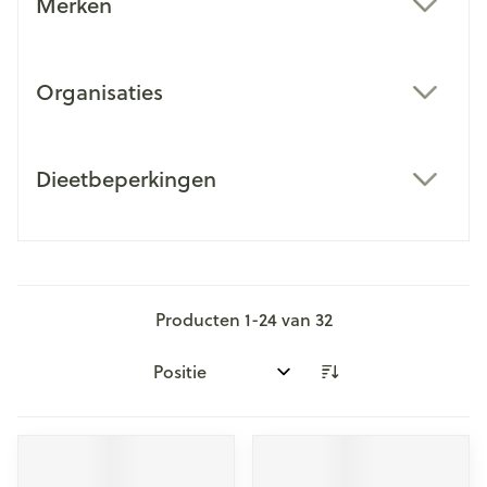
Merken
filter
Organisaties
filter
Dieetbeperkingen
filter
Producten
1
-
24
van
32
Sorteer op: