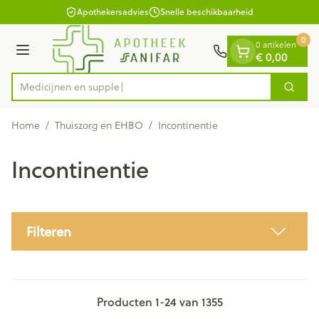
Dia 1 van 1
Ga naar de inhoud
Apothekersadvies
Snelle beschikbaarheid
0
0 artikelen
€ 0,00
Menu
Zoek
Product, merk, categorie...
Home
/
Thuiszorg en EHBO
/
Incontinentie
Incontinentie
Filteren
Producten
1
-
24
van
1355