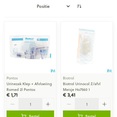
Sorteer op:
Pontos
Biotrol
Urinezak Klep + Afvloeiing
Biotrol Urinocol Z/afvl
Romed 2l Pontos
Meisje Ho7560 1
€ 1,71
€ 3,41
Aantal
Aantal
Bestel
Bestel