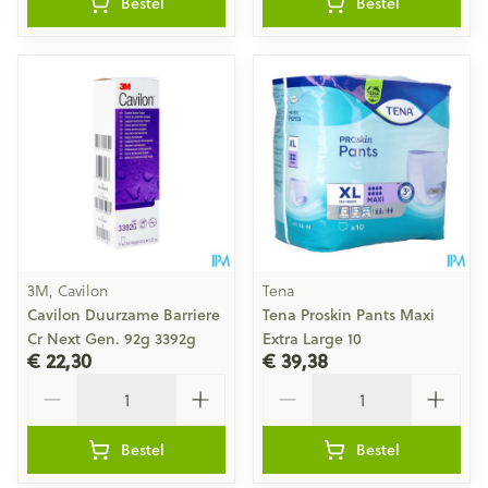
Bestel
Bestel
3M, Cavilon
Tena
Cavilon Duurzame Barriere
Tena Proskin Pants Maxi
Cr Next Gen. 92g 3392g
Extra Large 10
€ 22,30
€ 39,38
Aantal
Aantal
Bestel
Bestel