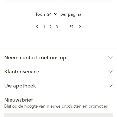
Toon
per pagina
Pagina's
U lees momenteel pagina
1
Pagina
Pagina
Pagina
2
3
...
57
Neem contact met ons op
Klantenservice
Uw apotheek
Nieuwsbrief
Blijf op de hoogte van nieuwe producten en promoties
E-mail adres