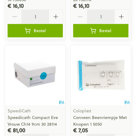
€ 16,10
€ 16,10
Aantal
Aantal
Bestel
Bestel
SpeediCath
Coloplast
Speedicath Compact Eve
Conveen Beenriempje Met
Vrouw Ch14 9cm 30 28114
Knopen 1 5050
€ 81,00
€ 7,05