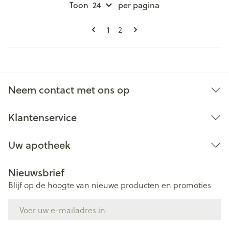
Toon
per pagina
Pagina's
U lees momenteel pagina
Pagina
1
2
Neem contact met ons op
Klantenservice
Uw apotheek
Nieuwsbrief
Blijf op de hoogte van nieuwe producten en promoties
E-mail adres