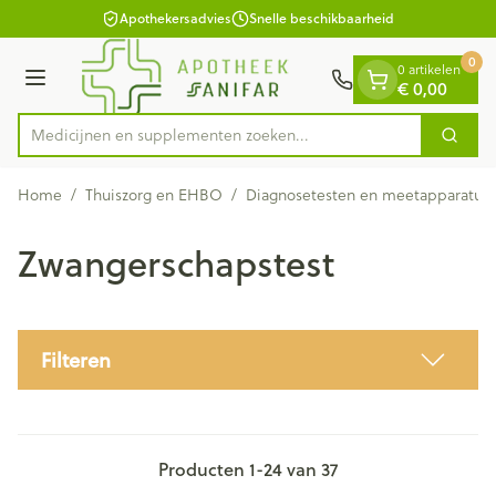
Dia 1 van 1
Ga naar de inhoud
Apothekersadvies
Snelle beschikbaarheid
0
0 artikelen
Menu
€ 0,00
Medicijnen en supplementen zoeken...
Zoek
Product, merk, categorie...
Home
/
Thuiszorg en EHBO
/
Diagnosetesten en meetapparatuu
Zwangerschapstest
Filteren
Producten
1
-
24
van
37