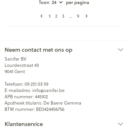
Toon
per pagina
Pagina's
U lees momenteel pagina
Pagina
Pagina
Pagina
1
2
3
...
9
Neem contact met ons op
Sanifar BV
Lourdesstraat 43
9041
Gent
Telefoon:
09 251 03 59
E-mailadres:
info@
sanifar.be
APB nummer:
445102
Apotheek titularis:
De Baere Gemma
BTW nummer:
BE0424456756
Klantenservice