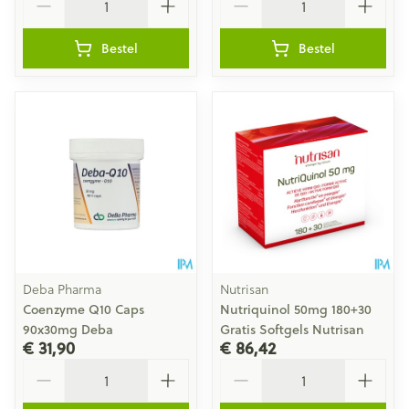
Bestel
Bestel
Deba Pharma
Nutrisan
Coenzyme Q10 Caps
Nutriquinol 50mg 180+30
90x30mg Deba
Gratis Softgels Nutrisan
€ 31,90
€ 86,42
Aantal
Aantal