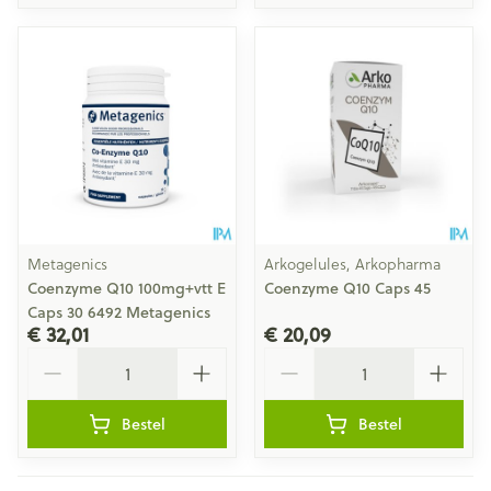
Metagenics
Arkogelules, Arkopharma
Coenzyme Q10 100mg+vtt E
Coenzyme Q10 Caps 45
Caps 30 6492 Metagenics
€ 32,01
€ 20,09
Aantal
Aantal
Bestel
Bestel