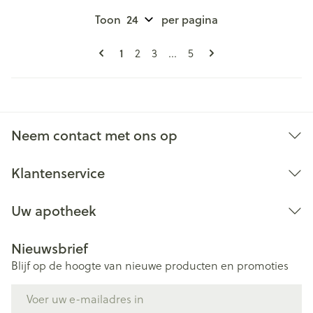
Toon
per pagina
Pagina's
U lees momenteel pagina
1
Pagina
Pagina
Pagina
2
3
...
5
Neem contact met ons op
Klantenservice
Uw apotheek
Nieuwsbrief
Blijf op de hoogte van nieuwe producten en promoties
E-mail adres