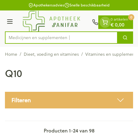
Dia 1 van 1
Ga naar de inhoud
Apothekersadvies
Snelle beschikbaarheid
0
0 artikelen
€ 0,00
Menu
Medicij
Zoek
Product, merk, categorie...
Home
/
Dieet, voeding en vitamines
/
Vitamines en supplement
Q10
Filteren
Producten
1
-
24
van
98