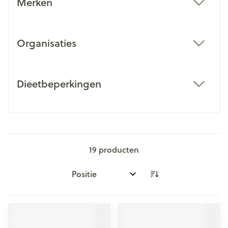
Merken
filter
Organisaties
filter
Dieetbeperkingen
filter
19
producten
Sorteer op: