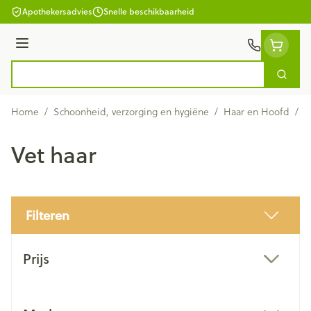
Ga naar de inhoud
Apothekersadvies
Snelle beschikbaarheid
Menu
Zoek
Product, merk, categorie...
Home
/
Schoonheid, verzorging en hygiëne
/
Haar en Hoofd
/
V
Vet haar
Filteren
Doorgaan naar productlijst
Prijs
filter