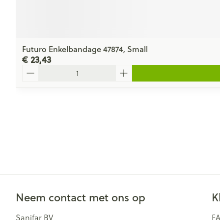
Futuro Enkelbandage 47874, Small
€ 23,43
Aantal
Neem contact met ons op
K
Sanifar BV
F