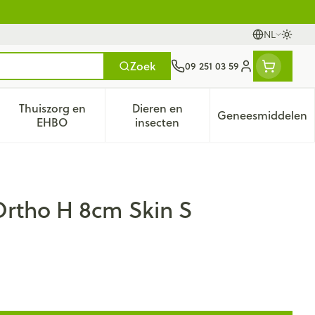
NL
Oversc
Talen
Zoek
09 251 03 59
Klant menu
Thuiszorg en
Dieren en
Geneesmiddelen
tegorie
50+ categorie
enu voor Natuur geneeskunde categorie
Toon submenu voor Thuiszorg en EHBO categorie
Toon submenu voor Dieren en 
Toon subm
EHBO
insecten
rtho H 8cm Skin S