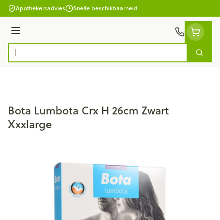
Ga naar de inhoud
Apothekersadvies
Snelle beschikbaarheid
Menu
Zoek
Product, merk, categorie...
Bota Lumbota Crx H 26cm Zwart
Xxxlarge