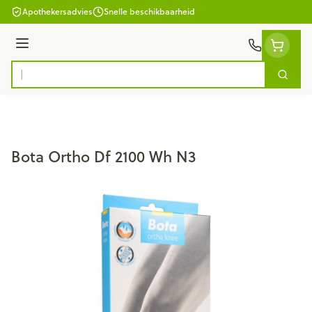
Ga naar de inhoud
Apothekersadvies
Snelle beschikbaarheid
Menu
Zoek
Product, merk, categorie...
Bota Ortho Df 2100 Wh N3