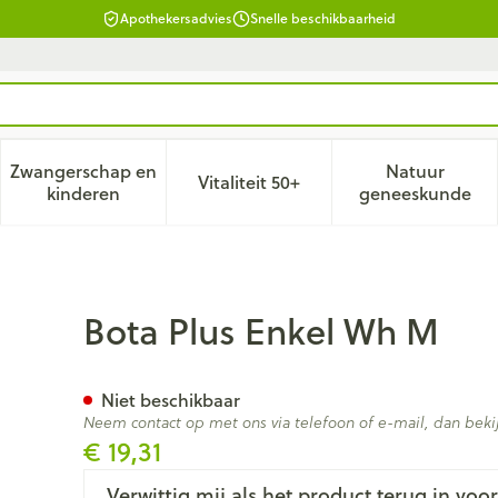
Apothekersadvies
Snelle beschikbaarheid
Zwangerschap en
Natuur
Vitaliteit 50+
d, verzorging en hygiëne categorie
enu voor Dieet, voeding en vitamines categorie
Toon submenu voor Zwangerschap en kinderen ca
Toon submenu voor Vitaliteit 
Toon subm
kinderen
geneeskunde
Bota Plus Enkel Wh M
Niet beschikbaar
Neem contact op met ons via telefoon of e-mail, dan be
€ 19,31
Verwittig mij als het product terug in voor