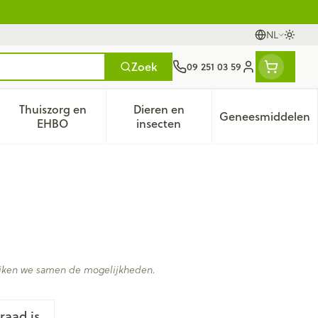
NL
Oversc
Talen
Zoek
09 251 03 59
Klant menu
Thuiszorg en
Dieren en
Geneesmiddelen
tegorie
50+ categorie
enu voor Natuur geneeskunde categorie
Toon submenu voor Thuiszorg en EHBO categorie
Toon submenu voor Dieren en 
Toon subm
EHBO
insecten
kijken we samen de mogelijkheden.
raad is