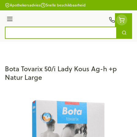
Ga naar de inhoud
Apothekersadvies
Snelle beschikbaarheid
Menu
Zoek
Product, merk, categorie...
Bota Tovarix 50/i Lady Kous Ag-h +p
Natur Large