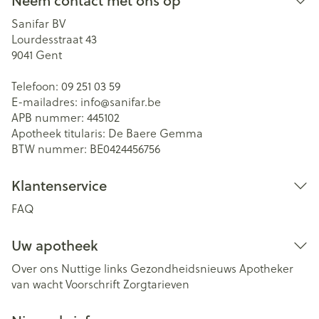
Neem contact met ons op
Sanifar BV
Lourdesstraat 43
9041
Gent
Telefoon:
09 251 03 59
E-mailadres:
info@
sanifar.be
APB nummer:
445102
Apotheek titularis:
De Baere Gemma
BTW nummer:
BE0424456756
Klantenservice
FAQ
Uw apotheek
Over ons
Nuttige links
Gezondheidsnieuws
Apotheker
van wacht
Voorschrift
Zorgtarieven