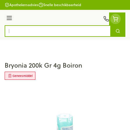
Ga naar de inhoud
Apothekersadvies
Snelle beschikbaarheid
Menu
Zoek
Product, merk, categorie...
Bryonia 200k Gr 4g Boiron
Geneesmiddel