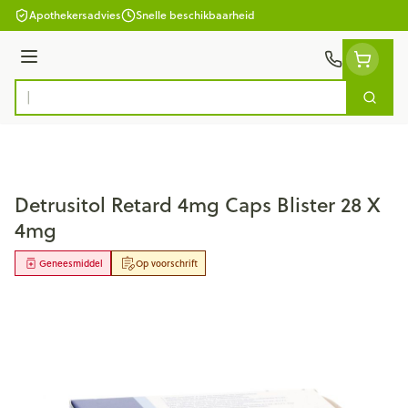
Ga naar de inhoud
Apothekersadvies
Snelle beschikbaarheid
Menu
Zoek
Product, merk, categorie...
Detrusitol Retard 4mg Caps Blister 28 X
4mg
Geneesmiddel
Op voorschrift