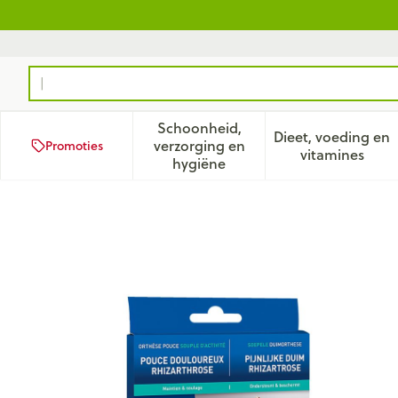
Ga naar de inhoud
Product, merk, categorie...
Schoonheid,
Dieet, voeding en
verzorging en
Promoties
Toon submenu voor Schoonhei
Toon subm
vitamines
hygiëne
Epitact Soepele Propriocep