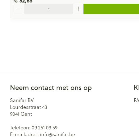
€ 32,83
Aantal
Neem contact met ons op
K
Sanifar BV
F
Lourdesstraat 43
9041
Gent
Telefoon:
09 251 03 59
E-mailadres:
info@
sanifar.be