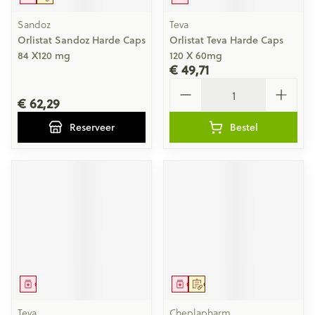
Sandoz
Teva
Orlistat Sandoz Harde Caps
Orlistat Teva Harde Caps
84 X120 mg
120 X 60mg
€ 49,71
Aantal
€ 62,29
Reserveer
Bestel
Geneesmiddel
Geneesmiddel
Op voorschrift
Teva
Cheplapharm