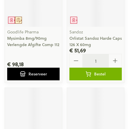
Geneesmiddel
Op voorschrift
Geneesmiddel
Goodlife Pharma
Sandoz
Mysimba 8mg/90mg
Orlistat Sandoz Harde Caps
Verlengde Afgifte Comp 112
126 X 60mg
€ 51,69
Aantal
€ 98,18
Reserveer
Bestel