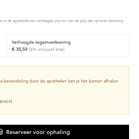
je in de apotheek een verlaagde prijs en niet de prijs die op onze webshop
Verhoogde tegemoetkoming
€ 35,59
(6% inclusief btw)
 Na beoordeling door de apotheker kan je het komen afhalen
ereist.
Reserveer
voor ophaling