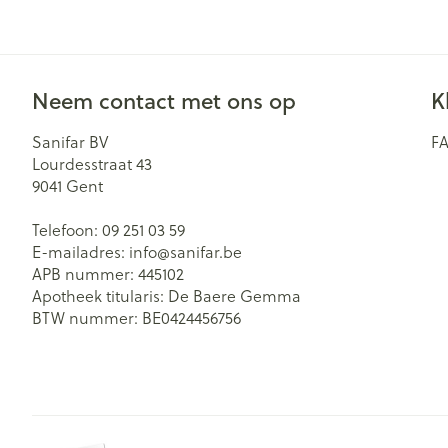
Neem contact met ons op
K
Sanifar BV
F
Lourdesstraat 43
9041
Gent
Telefoon:
09 251 03 59
E-mailadres:
info@
sanifar.be
APB nummer:
445102
Apotheek titularis:
De Baere Gemma
BTW nummer:
BE0424456756