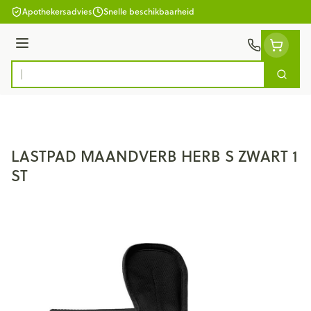
Ga naar de inhoud
Apothekersadvies
Snelle beschikbaarheid
Menu
Zoek
Product, merk, categorie...
LASTPAD MAANDVERB HERB S ZWART 1
ST