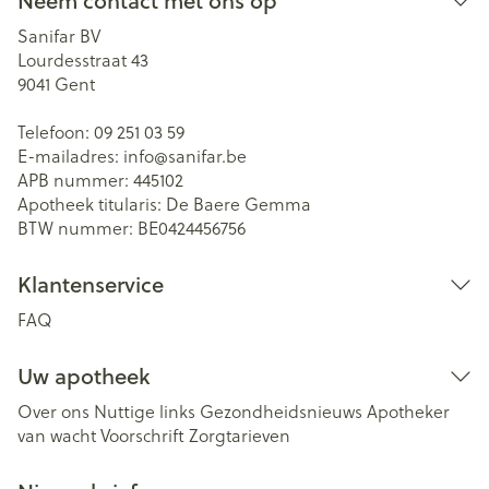
Neem contact met ons op
Sanifar BV
Lourdesstraat 43
9041
Gent
Telefoon:
09 251 03 59
E-mailadres:
info@
sanifar.be
APB nummer:
445102
Apotheek titularis:
De Baere Gemma
BTW nummer:
BE0424456756
Klantenservice
FAQ
Uw apotheek
Over ons
Nuttige links
Gezondheidsnieuws
Apotheker
van wacht
Voorschrift
Zorgtarieven