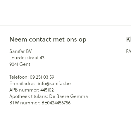
Neem contact met ons op
K
Sanifar BV
F
Lourdesstraat 43
9041
Gent
Telefoon:
09 251 03 59
E-mailadres:
info@
sanifar.be
APB nummer:
445102
Apotheek titularis:
De Baere Gemma
BTW nummer:
BE0424456756