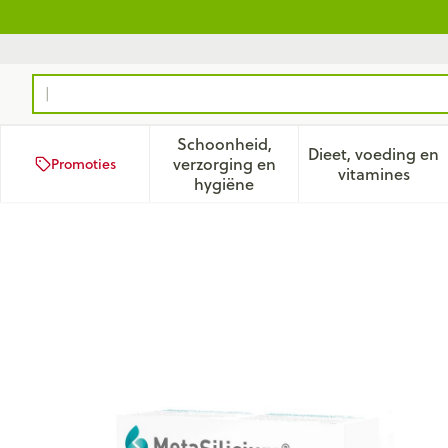
Ga naar de inhoud
Product, merk, categorie...
Schoonheid,
Dieet, voeding en
verzorging en
Promoties
Toon submenu voor Schoonhei
Toon subm
vitamines
hygiëne
Metasilicum Tabl 45 Metage