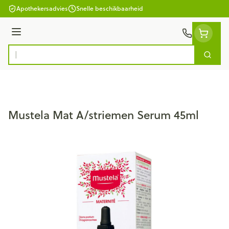
Ga naar de inhoud
Apothekersadvies
Snelle beschikbaarheid
Menu
Zoek
Product, merk, categorie...
Mustela Mat A/striemen Serum 45ml